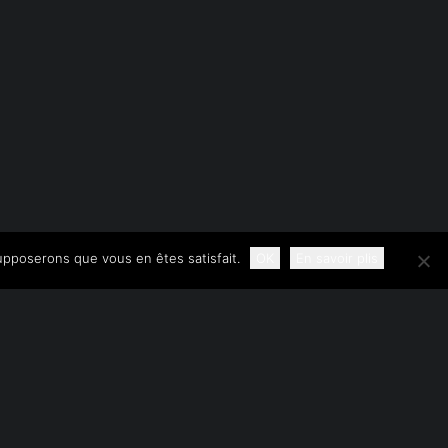
supposerons que vous en êtes satisfait.
OK
En savoir plis
SUIVANT
UE