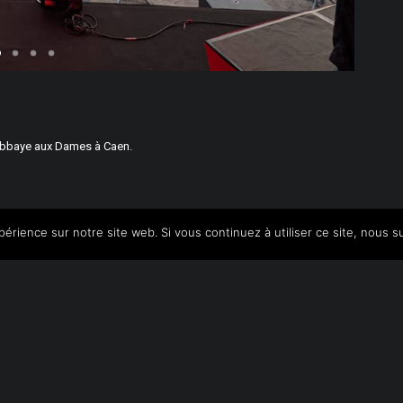
l’Abbaye aux Dames à Caen.
périence sur notre site web. Si vous continuez à utiliser ce site, nous 
A de Cardonville - 10 rue du 8 Juin 1944 - 14740 THUE & M