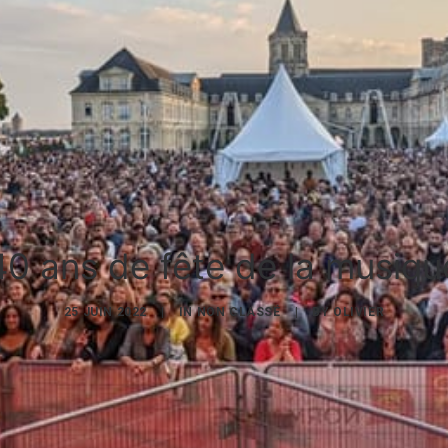
40 ans de fête de la musiqu
25 JUIN 2022
|
IN
NON CLASSÉ
|
BY
OLIVIER