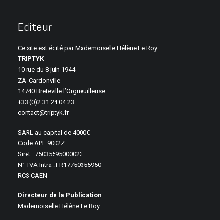
Editeur
Ce site est édité par Mademoiselle Hélène Le Roy
TRIPTYK
10 rue du 8 juin 1944
ZA
Cardonville
14740 Breteville l’Orgueuilleuse
+33 (0)2 31 24 04 23
contact@triptyk.fr
SARL au capital de 4000€
Code APE 9002Z
Siret : 75035595000023
N° TVA Intra : FR17750355950
RCS CAEN
Directeur de la Publication
Mademoiselle Hélène Le Roy