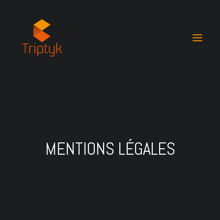
ACCUEIL
ACTUS
SAVOIR-FAIRE
MENTIONS LÉGALES
LOCATION
QUI SOMMES-NOUS
CONTACT
RECHERCHE